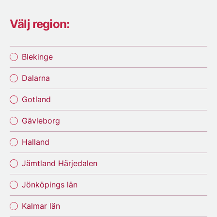
Välj region:
Blekinge
Dalarna
Gotland
Gävleborg
Halland
Jämtland Härjedalen
Jönköpings län
Kalmar län