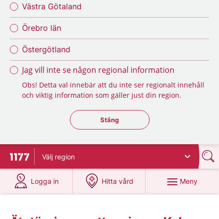
Västra Götaland
Örebro län
Östergötland
Jag vill inte se någon regional information
Obs! Detta val innebär att du inte ser regionalt innehåll
och viktig information som gäller just din region.
Stäng regionsväljaren
Stäng
Välj
region
Till startsidan för 1177
på 1177.se
på 1177.se
Meny
Logga in
Hitta vård