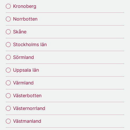
Kronoberg
Norrbotten
Skåne
Stockholms län
Sörmland
Uppsala län
Värmland
Västerbotten
Västernorrland
Västmanland