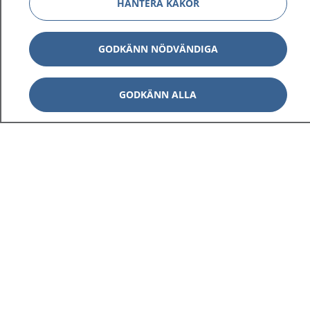
HANTERA KAKOR
GODKÄNN NÖDVÄNDIGA
GODKÄNN ALLA
1177
–
tryggt om din hälsa och vård
På 1177.se får du råd om hälsa och information om
sjukdomar och vilka mottagningar du kan kontakta.
Logga in för att läsa din journal och göra dina