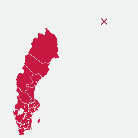
Stäng regionsvälj