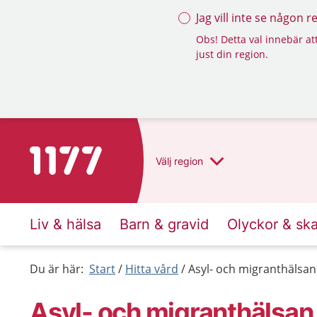
Jag vill inte se någon 
Obs! Detta val innebär att
just din region.
Till startsidan för 1177
Välj
region
Liv & hälsa
Barn & gravid
Olyckor & sk
Du är här:
Start
Hitta vård
Asyl- och migranthälsan
Asyl- och migranthälsan