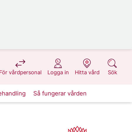
på 1177.se
på 1177.se
på 1177.se
på 1177.se
För vårdpersonal
Logga in
Hitta vård
Sök
ehandling
Så fungerar vården