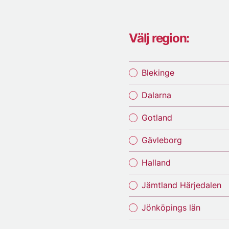
Välj region:
Blekinge
Dalarna
Gotland
Gävleborg
Halland
Jämtland Härjedalen
Jönköpings län