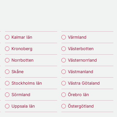
Kalmar län
Värmland
Kronoberg
Västerbotten
Norrbotten
Västernorrland
Skåne
Västmanland
Stockholms län
Västra Götaland
Sörmland
Örebro län
Uppsala län
Östergötland