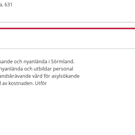
a, 631
ökande och nyanlända i Sörmland.
 nyanlända och utbildar personal
standskrävande vård för asylsökande
l av kostnaden. Utför