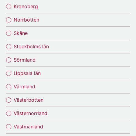
Kronoberg
Norrbotten
Skåne
Stockholms län
Sörmland
Uppsala län
Värmland
Västerbotten
Västernorrland
Västmanland