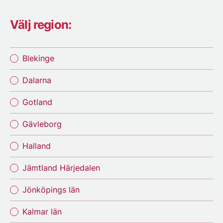
Välj region:
Blekinge
Dalarna
Gotland
Gävleborg
Halland
Jämtland Härjedalen
Jönköpings län
Kalmar län