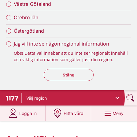
Västra Götaland
Örebro län
Östergötland
Jag vill inte se någon regional information
Obs! Detta val innebär att du inte ser regionalt innehåll
och viktig information som gäller just din region.
Stäng regionsväljaren
Stäng
Välj
region
Till startsidan för 1177
på 1177.se
på 1177.se
Meny
Logga in
Hitta vård