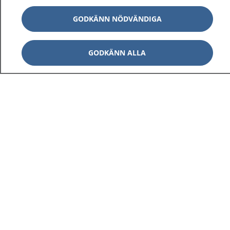
GODKÄNN NÖDVÄNDIGA
GODKÄNN ALLA
1177
–
tryggt om din hälsa och vård
På 1177.se får du råd om hälsa och information om