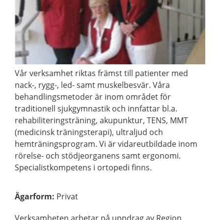
Vår verksamhet riktas främst till patienter med
nack-, rygg-, led- samt muskelbesvär. Våra
behandlingsmetoder är inom området för
traditionell sjukgymnastik och innfattar bl.a.
rehabiliteringsträning, akupunktur, TENS, MMT
(medicinsk träningsterapi), ultraljud och
hemträningsprogram. Vi är vidareutbildade inom
rörelse- och stödjeorganens samt ergonomi.
Specialistkompetens i ortopedi finns.
Ägarform
:
Privat
Verksamheten arbetar på uppdrag av Region