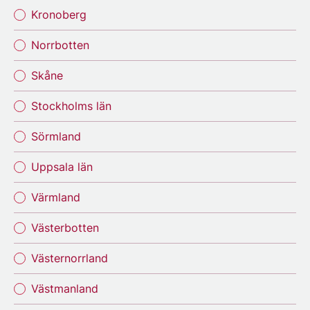
Kronoberg
Norrbotten
Skåne
Stockholms län
Sörmland
Uppsala län
Värmland
Västerbotten
Västernorrland
Västmanland