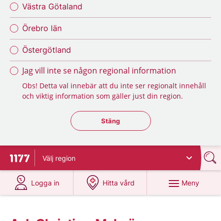
Västra Götaland
Örebro län
Östergötland
Jag vill inte se någon regional information
Obs! Detta val innebär att du inte ser regionalt innehåll
och viktig information som gäller just din region.
Stäng regionsväljaren
Stäng
Välj
region
Till startsidan för 1177
på 1177.se
på 1177.se
Meny
Logga in
Hitta vård