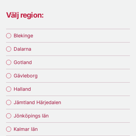
Välj region:
Blekinge
Dalarna
Gotland
Gävleborg
Halland
Jämtland Härjedalen
Jönköpings län
Kalmar län