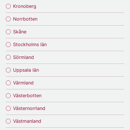
Kronoberg
Norrbotten
Skåne
Stockholms län
Sörmland
Uppsala län
Värmland
Västerbotten
Västernorrland
Västmanland