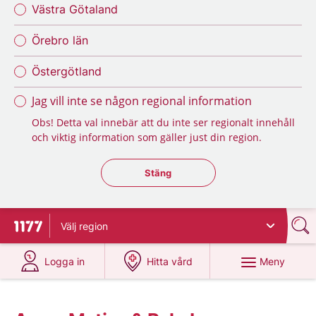
Västra Götaland
Örebro län
Östergötland
Jag vill inte se någon regional information
Obs! Detta val innebär att du inte ser regionalt innehåll
och viktig information som gäller just din region.
Stäng regionsväljaren
Stäng
Välj
region
Till startsidan för 1177
på 1177.se
på 1177.se
Meny
Logga in
Hitta vård