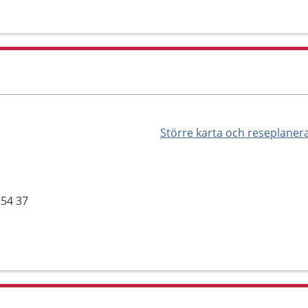
Större karta och reseplaner
254 37