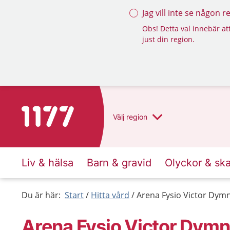
Jag vill inte se någon 
Obs! Detta val innebär att
just din region.
Till startsidan för 1177
Välj
region
Liv & hälsa
Barn & gravid
Olyckor & sk
Du är här:
Start
Hitta vård
Arena Fysio Victor Dym
Arena Fysio Victor Dymn