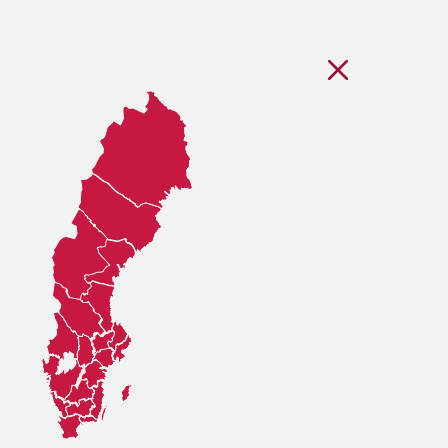
Stäng regionsvälj