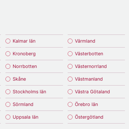
Kalmar län
Värmland
Kronoberg
Västerbotten
Norrbotten
Västernorrland
Skåne
Västmanland
Stockholms län
Västra Götaland
Sörmland
Örebro län
Uppsala län
Östergötland