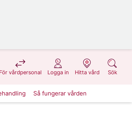
på 1177.se
på 1177.se
på 1177.se
på 1177.se
För vårdpersonal
Logga in
Hitta vård
Sök
ehandling
Så fungerar vården