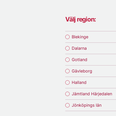
Välj region:
Blekinge
Dalarna
Gotland
Gävleborg
Halland
Jämtland Härjedalen
Jönköpings län