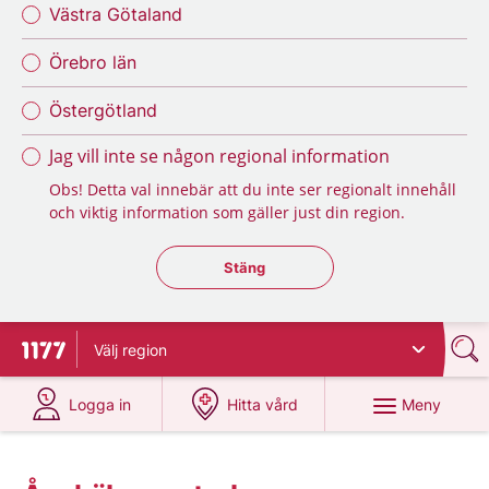
Västra Götaland
Örebro län
Östergötland
Jag vill inte se någon regional information
Obs! Detta val innebär att du inte ser regionalt innehåll
och viktig information som gäller just din region.
Stäng regionsväljaren
Stäng
Välj
region
Till startsidan för 1177
på 1177.se
på 1177.se
Meny
Logga in
Hitta vård