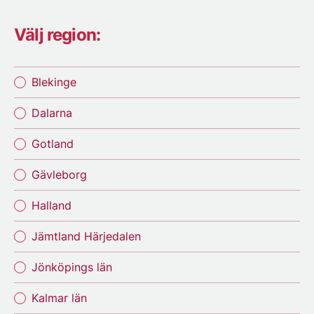
Välj region:
Blekinge
Dalarna
Gotland
Gävleborg
Halland
Jämtland Härjedalen
Jönköpings län
Kalmar län