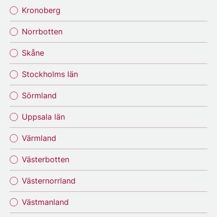
Kronoberg
Norrbotten
Skåne
Stockholms län
Sörmland
Uppsala län
Värmland
Västerbotten
Västernorrland
Västmanland