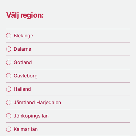
Välj region:
Blekinge
Dalarna
Gotland
Gävleborg
Halland
Jämtland Härjedalen
Jönköpings län
Kalmar län