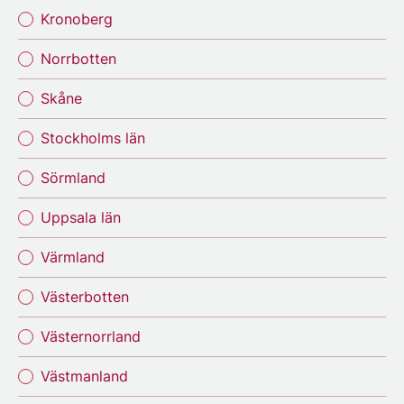
Kronoberg
Norrbotten
Skåne
Stockholms län
Sörmland
Uppsala län
Värmland
Västerbotten
Västernorrland
Västmanland