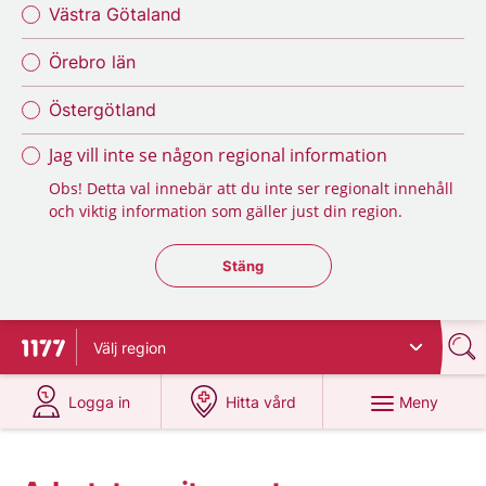
Västra Götaland
Örebro län
Östergötland
Jag vill inte se någon regional information
Obs! Detta val innebär att du inte ser regionalt innehåll
och viktig information som gäller just din region.
Stäng regionsväljaren
Stäng
Välj
region
Till startsidan för 1177
på 1177.se
på 1177.se
Meny
Logga in
Hitta vård