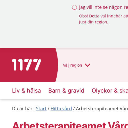
Jag vill inte se någon 
Obs! Detta val innebär att
just din region.
Till startsidan för 1177
Välj
region
Liv & hälsa
Barn & gravid
Olyckor & sk
Du är här:
Start
Hitta vård
Arbetsterapiteamet Vår
Arbetsterapiteamet Vård