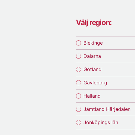
Välj region:
Blekinge
Dalarna
Gotland
Gävleborg
Halland
Jämtland Härjedalen
Jönköpings län