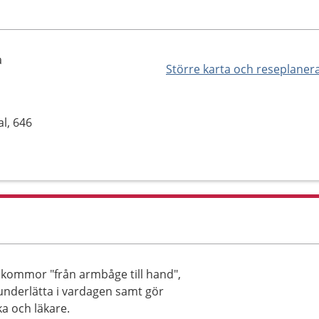
a
Större karta och reseplaner
l, 646
åkommor "från armbåge till hand",
nderlätta i vardagen samt gör
a och läkare.