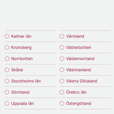
Kalmar län
Värmland
Kronoberg
Västerbotten
Norrbotten
Västernorrland
Skåne
Västmanland
Stockholms län
Västra Götaland
Sörmland
Örebro län
Uppsala län
Östergötland