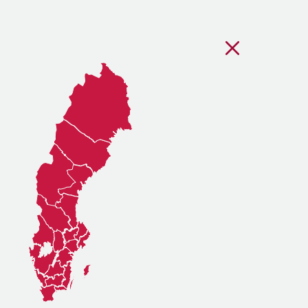
Stäng regionsvälj