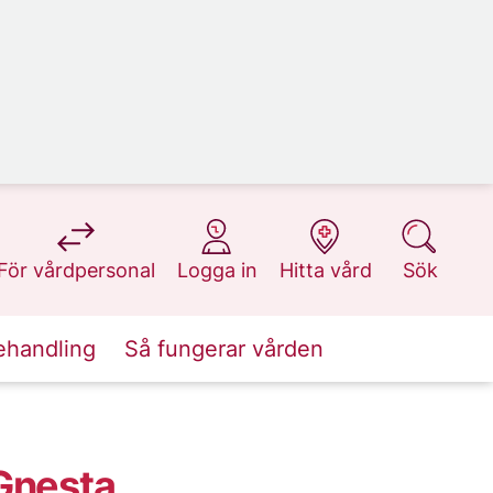
på 1177.se
på 1177.se
på 1177.se
på 1177.se
För vårdpersonal
Logga in
Hitta vård
Sök
ehandling
Så fungerar vården
Gnesta