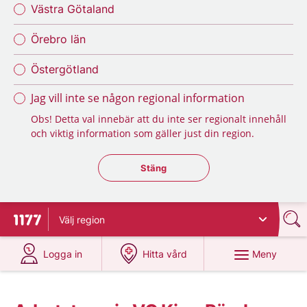
Västra Götaland
Örebro län
Östergötland
Jag vill inte se någon regional information
Obs! Detta val innebär att du inte ser regionalt innehåll
och viktig information som gäller just din region.
Stäng regionsväljaren
Stäng
Välj
region
Till startsidan för 1177
på 1177.se
på 1177.se
Meny
Logga in
Hitta vård