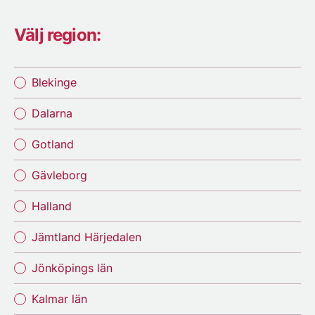
Välj region:
Blekinge
Dalarna
Gotland
Gävleborg
Halland
Jämtland Härjedalen
Jönköpings län
Kalmar län