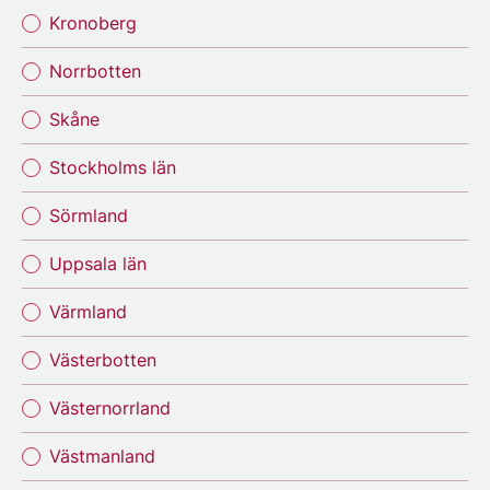
Kronoberg
Norrbotten
Skåne
Stockholms län
Sörmland
Uppsala län
Värmland
Västerbotten
Västernorrland
Västmanland