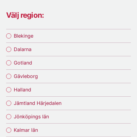
Välj region:
Blekinge
Dalarna
Gotland
Gävleborg
Halland
Jämtland Härjedalen
Jönköpings län
Kalmar län