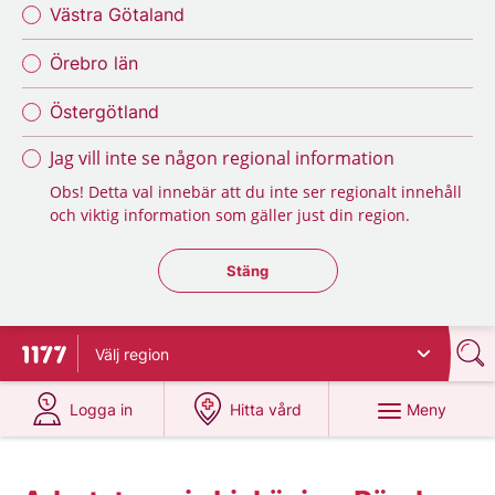
Västra Götaland
Örebro län
Östergötland
Jag vill inte se någon regional information
Obs! Detta val innebär att du inte ser regionalt innehåll
och viktig information som gäller just din region.
Stäng regionsväljaren
Stäng
Välj
region
Till startsidan för 1177
på 1177.se
på 1177.se
Meny
Logga in
Hitta vård