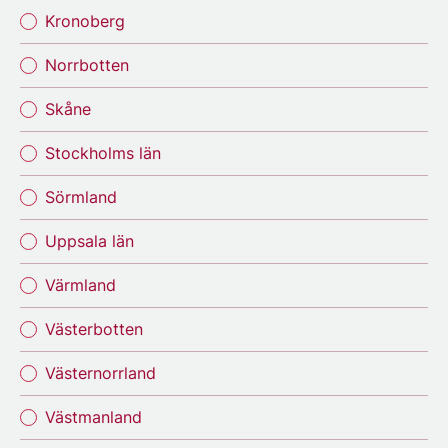
Kronoberg
Norrbotten
Skåne
Stockholms län
Sörmland
Uppsala län
Värmland
Västerbotten
Västernorrland
Västmanland