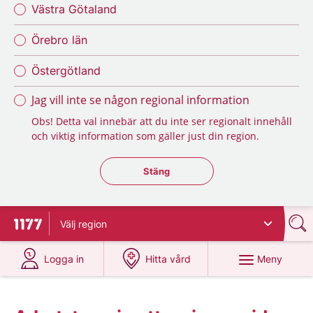
Västra Götaland
Örebro län
Östergötland
Jag vill inte se någon regional information
Obs! Detta val innebär att du inte ser regionalt innehåll
och viktig information som gäller just din region.
Stäng regionsväljaren
Stäng
Välj
region
Till startsidan för 1177
på 1177.se
på 1177.se
Meny
Logga in
Hitta vård