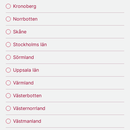
Kronoberg
Norrbotten
Skåne
Stockholms län
Sörmland
Uppsala län
Värmland
Västerbotten
Västernorrland
Västmanland