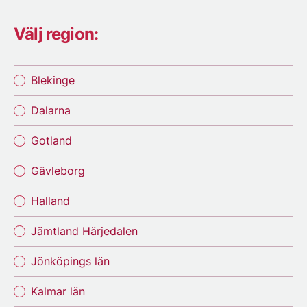
Välj region:
Blekinge
Dalarna
Gotland
Gävleborg
Halland
Jämtland Härjedalen
Jönköpings län
Kalmar län