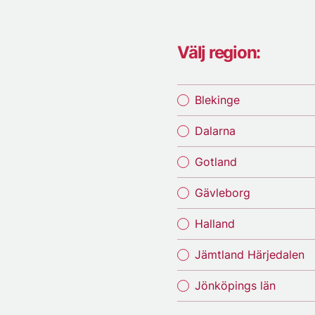
Välj region:
Blekinge
Dalarna
Gotland
Gävleborg
Halland
Jämtland Härjedalen
Jönköpings län