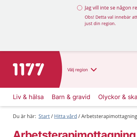
Jag vill inte se någon 
Obs! Detta val innebär att
just din region.
Till startsidan för 1177
Välj
region
Liv & hälsa
Barn & gravid
Olyckor & sk
Du är här:
Start
Hitta vård
Arbetsterapimottagning 
Arbetsterapimottagning 