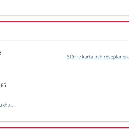
d
Större karta och reseplaner
 85
https://vard.skane.se/centralsjukhuset-kristianstad-csk/mottagningar-och-avdelningar/arbetsterapimottagning