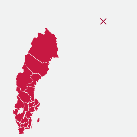
Stäng regionsvälj