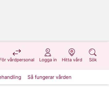
på 1177.se
på 1177.se
på 1177.se
på 1177.se
För vårdpersonal
Logga in
Hitta vård
Sök
ehandling
Så fungerar vården