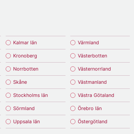
Kalmar län
Värmland
Kronoberg
Västerbotten
Norrbotten
Västernorrland
Skåne
Västmanland
Stockholms län
Västra Götaland
Sörmland
Örebro län
Uppsala län
Östergötland