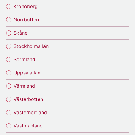
Kronoberg
Norrbotten
Skåne
Stockholms län
Sörmland
Uppsala län
Värmland
Västerbotten
Västernorrland
Västmanland