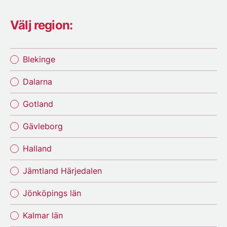
Välj region:
Blekinge
Dalarna
Gotland
Gävleborg
Halland
Jämtland Härjedalen
Jönköpings län
Kalmar län