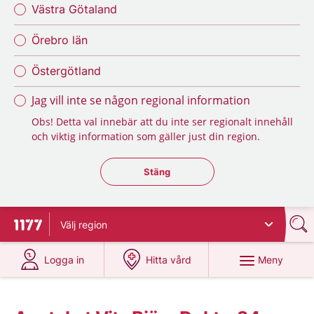
Västra Götaland
Örebro län
Östergötland
Jag vill inte se någon regional information
Obs! Detta val innebär att du inte ser regionalt innehåll
och viktig information som gäller just din region.
Stäng regionsväljaren
Stäng
Välj
region
Till startsidan för 1177
på 1177.se
på 1177.se
Meny
Logga in
Hitta vård