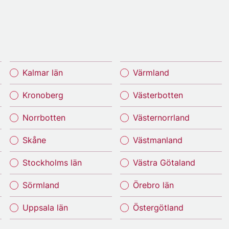
Kalmar län
Värmland
Kronoberg
Västerbotten
Norrbotten
Västernorrland
Skåne
Västmanland
Stockholms län
Västra Götaland
Sörmland
Örebro län
Uppsala län
Östergötland