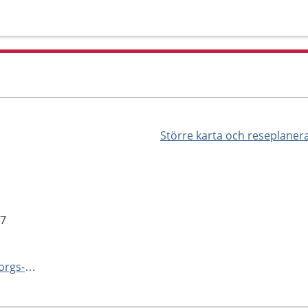
Större karta och reseplaner
87
https://vard.skane.se/helsingborgs-lasarett/mottagningar-och-avdelningar/antikoagulationsmottagning/