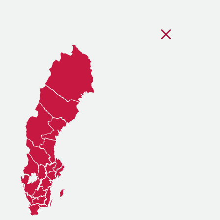
Stäng regionsvälj