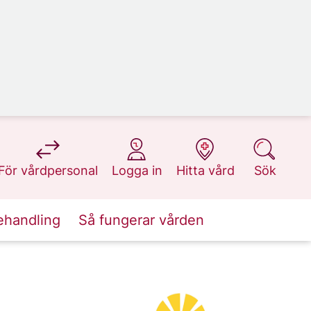
på 1177.se
på 1177.se
på 1177.se
på 1177.se
För vårdpersonal
Logga in
Hitta vård
Sök
ehandling
Så fungerar vården