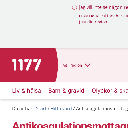
Jag vill inte se någon 
Obs! Detta val innebär att
just din region.
Till startsidan för 1177
Välj
region
Liv & hälsa
Barn & gravid
Olyckor & sk
Du är här:
Start
Hitta vård
Antikoagulationsmottag
Antikoagulationsmottag