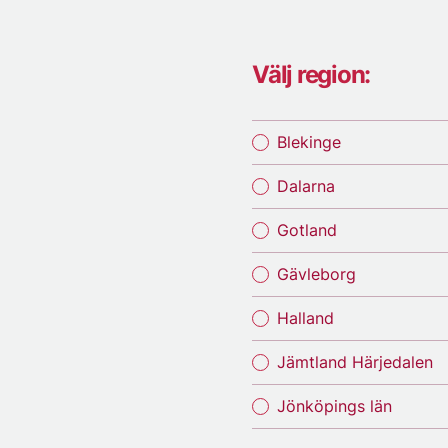
Välj region:
Blekinge
Dalarna
Gotland
Gävleborg
Halland
Jämtland Härjedalen
Jönköpings län