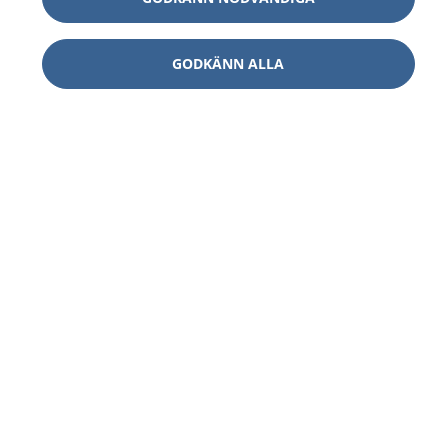
GODKÄNN ALLA
1177
–
tryggt om din hälsa och vård
På 1177.se får du råd om hälsa och information om
sjukdomar och vilka mottagningar du kan kontakta.