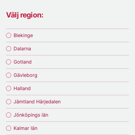
Välj region:
Blekinge
Dalarna
Gotland
Gävleborg
Halland
Jämtland Härjedalen
Jönköpings län
Kalmar län