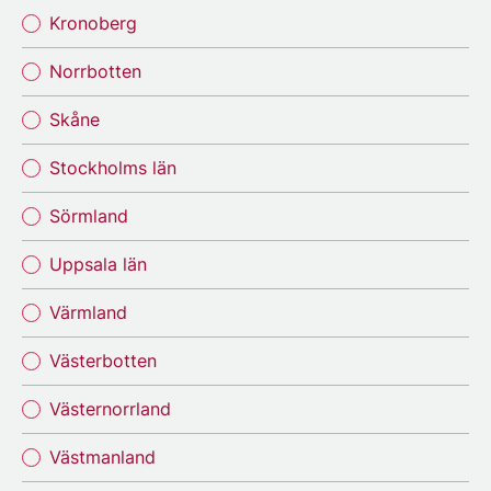
Kronoberg
Norrbotten
Skåne
Stockholms län
Sörmland
Uppsala län
Värmland
Västerbotten
Västernorrland
Västmanland