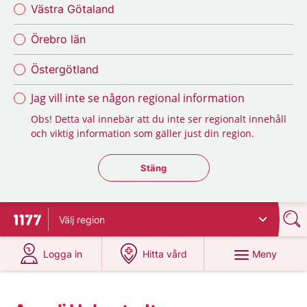
Västra Götaland
Örebro län
Östergötland
Jag vill inte se någon regional information
Obs! Detta val innebär att du inte ser regionalt innehåll
och viktig information som gäller just din region.
Stäng regionsväljaren
Stäng
Välj
region
Till startsidan för 1177
på 1177.se
på 1177.se
Meny
Logga in
Hitta vård