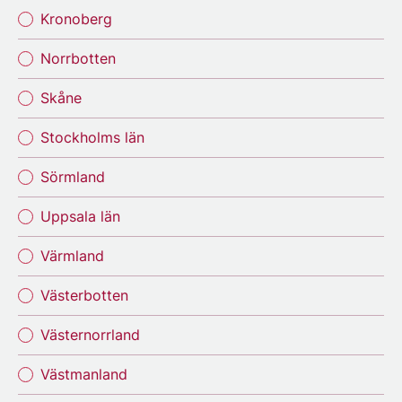
Kronoberg
Norrbotten
Skåne
Stockholms län
Sörmland
Uppsala län
Värmland
Västerbotten
Västernorrland
Västmanland