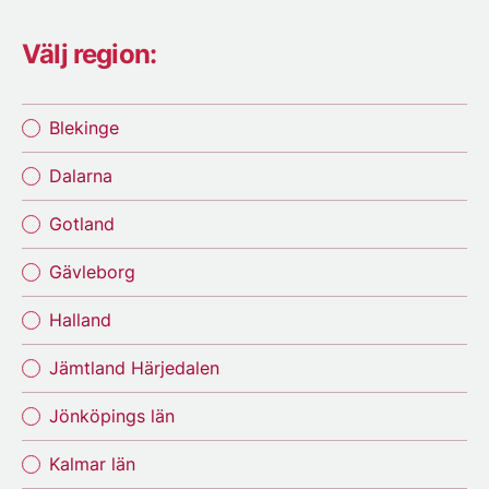
Välj region:
Blekinge
Dalarna
Gotland
Gävleborg
Halland
Jämtland Härjedalen
Jönköpings län
Kalmar län