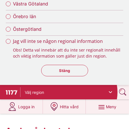
Västra Götaland
Örebro län
Östergötland
Jag vill inte se någon regional information
Obs! Detta val innebär att du inte ser regionalt innehåll
och viktig information som gäller just din region.
Stäng regionsväljaren
Stäng
Välj
region
Till startsidan för 1177
på 1177.se
på 1177.se
Meny
Logga in
Hitta vård