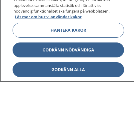
upplevelse, sammanställa statistik och för att viss
nödvändig funktionalitet ska fungera på webbplatsen.
Läs mer om hur vi använder kakor
HANTERA KAKOR
GODKÄNN NÖDVÄNDIGA
GODKÄNN ALLA
1177
–
tryggt om din hälsa och vård
På 1177.se får du råd om hälsa och information om
sjukdomar och vilka mottagningar du kan kontakta.
Logga in för att läsa din journal och göra dina
vårdärenden. Ring telefonnummer 1177 för