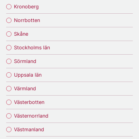
Kronoberg
Norrbotten
Skåne
Stockholms län
Sörmland
Uppsala län
Värmland
Västerbotten
Västernorrland
Västmanland