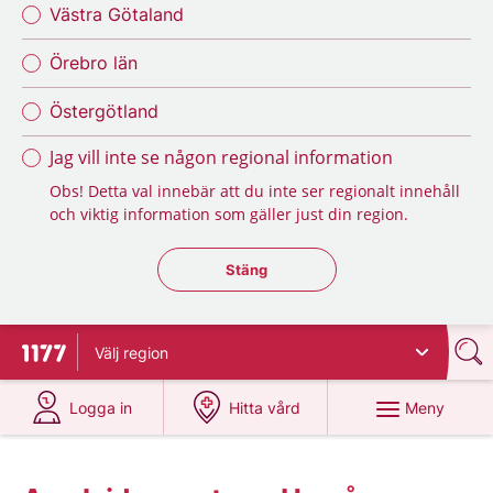
Västra Götaland
Örebro län
Östergötland
Jag vill inte se någon regional information
Obs! Detta val innebär att du inte ser regionalt innehåll
och viktig information som gäller just din region.
Stäng regionsväljaren
Stäng
Välj
region
Till startsidan för 1177
på 1177.se
på 1177.se
Meny
Logga in
Hitta vård