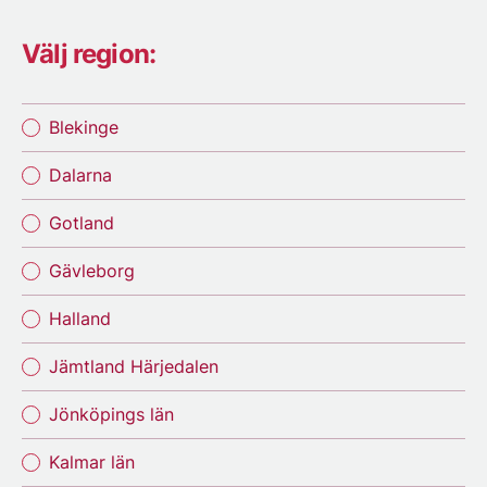
Välj region:
Blekinge
Dalarna
Gotland
Gävleborg
Halland
Jämtland Härjedalen
Jönköpings län
Kalmar län