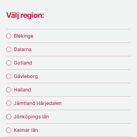
Välj region:
Blekinge
Dalarna
Gotland
Gävleborg
Halland
Jämtland Härjedalen
Jönköpings län
Kalmar län