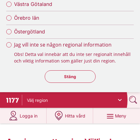
Västra Götaland
Örebro län
Östergötland
Jag vill inte se någon regional information
Obs! Detta val innebär att du inte ser regionalt innehåll
och viktig information som gäller just din region.
Stäng regionsväljaren
Stäng
Välj
region
Till startsidan för 1177
på 1177.se
på 1177.se
Meny
Logga in
Hitta vård