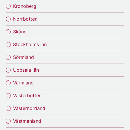
Kronoberg
Norrbotten
Skåne
Stockholms län
Sörmland
Uppsala län
Värmland
Västerbotten
Västernorrland
Västmanland