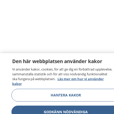
Den här webbplatsen använder kakor
1177
–
tryggt om din hälsa och vård
Vi använder kakor, cookies, för att ge dig en förbättrad upplevelse,
sammanställa statistik och för att viss nödvändig funktionalitet
ska fungera på webbplatsen.
Läs mer om hur vi använder
På 1177.se får du råd om hälsa och information om
kakor
sjukdomar och vilka mottagningar du kan kontakta.
Logga in för att läsa din journal och göra dina
HANTERA KAKOR
vårdärenden. Ring telefonnummer 1177 för
sjukvårdsrådgivning dygnet runt.
GODKÄNN NÖDVÄNDIGA
1177 ger dig råd när du vill må bättre.