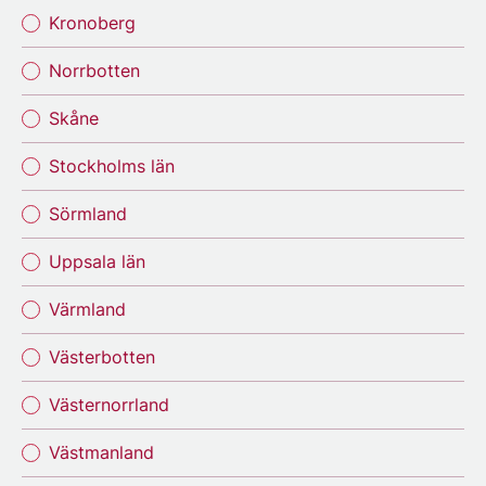
Kronoberg
Norrbotten
Skåne
Stockholms län
Sörmland
Uppsala län
Värmland
Västerbotten
Västernorrland
Västmanland