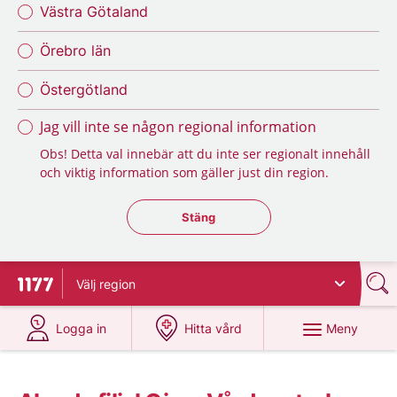
Västra Götaland
Örebro län
Östergötland
Jag vill inte se någon regional information
Obs! Detta val innebär att du inte ser regionalt innehåll
och viktig information som gäller just din region.
Stäng regionsväljaren
Stäng
Välj
region
Till startsidan för 1177
på 1177.se
på 1177.se
Meny
Logga in
Hitta vård