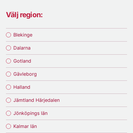
Välj region:
Blekinge
Dalarna
Gotland
Gävleborg
Halland
Jämtland Härjedalen
Jönköpings län
Kalmar län