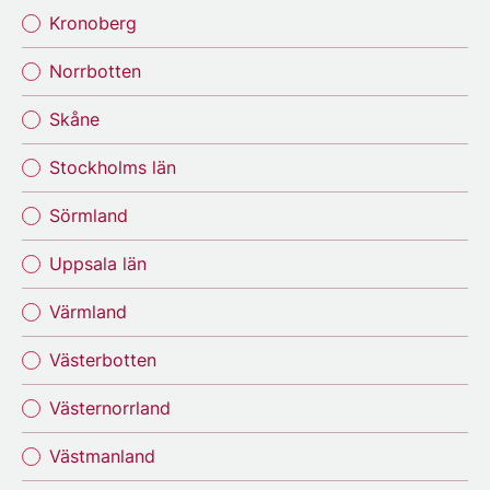
Kronoberg
Norrbotten
Skåne
Stockholms län
Sörmland
Uppsala län
Värmland
Västerbotten
Västernorrland
Västmanland