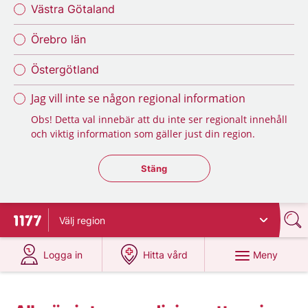
Västra Götaland
Örebro län
Östergötland
Jag vill inte se någon regional information
Obs! Detta val innebär att du inte ser regionalt innehåll
och viktig information som gäller just din region.
Stäng regionsväljaren
Stäng
Välj
region
Till startsidan för 1177
på 1177.se
på 1177.se
Meny
Logga in
Hitta vård