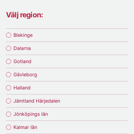
Välj region:
Blekinge
Dalarna
Gotland
Gävleborg
Halland
Jämtland Härjedalen
Jönköpings län
Kalmar län