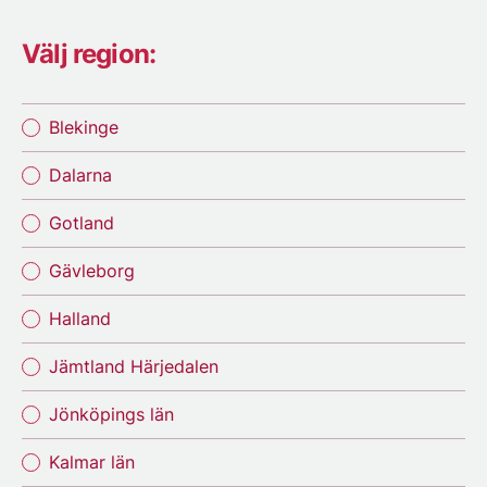
Välj region:
Blekinge
Dalarna
Gotland
Gävleborg
Halland
Jämtland Härjedalen
Jönköpings län
Kalmar län