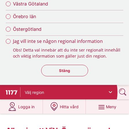
Västra Götaland
Örebro län
Östergötland
Jag vill inte se någon regional information
Obs! Detta val innebär att du inte ser regionalt innehåll
och viktig information som gäller just din region.
Stäng regionsväljaren
Stäng
Välj
region
Till startsidan för 1177
på 1177.se
på 1177.se
Meny
Logga in
Hitta vård