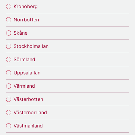
Kronoberg
Norrbotten
Skåne
Stockholms län
Sörmland
Uppsala län
Värmland
Västerbotten
Västernorrland
Västmanland