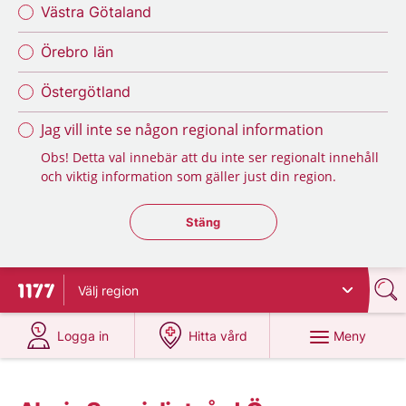
Västra Götaland
Örebro län
Östergötland
Jag vill inte se någon regional information
Obs! Detta val innebär att du inte ser regionalt innehåll
och viktig information som gäller just din region.
Stäng regionsväljaren
Stäng
Välj
region
Till startsidan för 1177
på 1177.se
på 1177.se
Meny
Logga in
Hitta vård