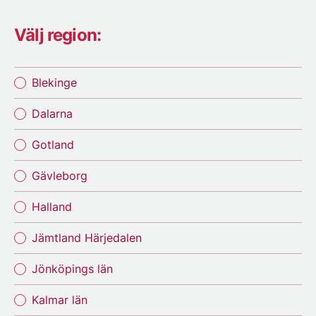
Välj region:
Blekinge
Dalarna
Gotland
Gävleborg
Halland
Jämtland Härjedalen
Jönköpings län
Kalmar län