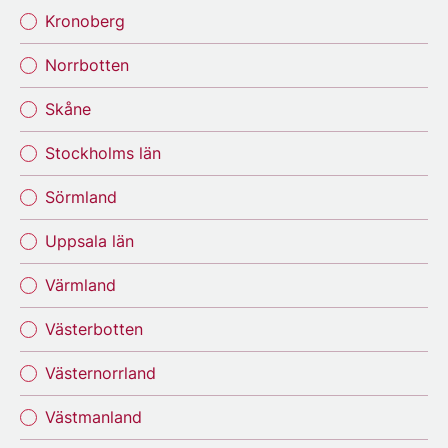
Kronoberg
Norrbotten
Skåne
Stockholms län
Sörmland
Uppsala län
Värmland
Västerbotten
Västernorrland
Västmanland