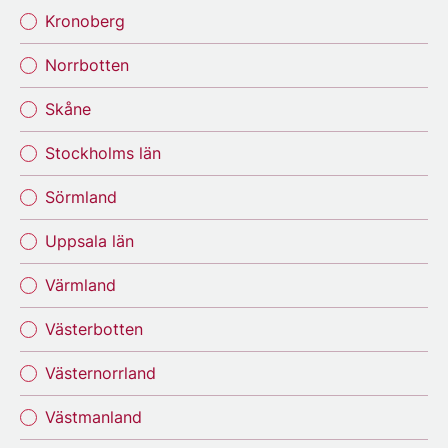
Kronoberg
Norrbotten
Skåne
Stockholms län
Sörmland
Uppsala län
Värmland
Västerbotten
Västernorrland
Västmanland