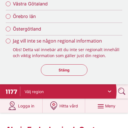
Västra Götaland
Örebro län
Östergötland
Jag vill inte se någon regional information
Obs! Detta val innebär att du inte ser regionalt innehåll
och viktig information som gäller just din region.
Stäng regionsväljaren
Stäng
Välj
region
Till startsidan för 1177
på 1177.se
på 1177.se
Meny
Logga in
Hitta vård