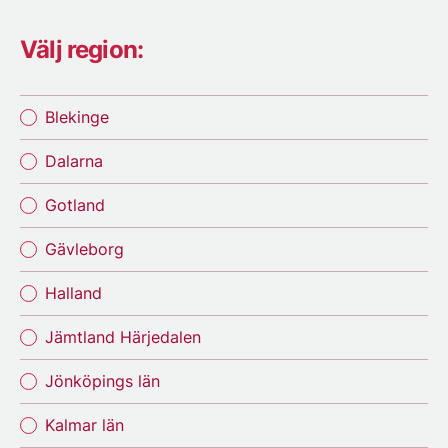
Välj region:
Blekinge
Dalarna
Gotland
Gävleborg
Halland
Jämtland Härjedalen
Jönköpings län
Kalmar län