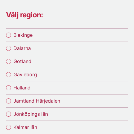
Välj region:
Blekinge
Dalarna
Gotland
Gävleborg
Halland
Jämtland Härjedalen
Jönköpings län
Kalmar län