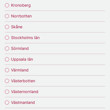
Kronoberg
Norrbotten
Skåne
Stockholms län
Sörmland
Uppsala län
Värmland
Västerbotten
Västernorrland
Västmanland