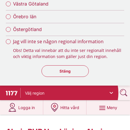
Västra Götaland
Örebro län
Östergötland
Jag vill inte se någon regional information
Obs! Detta val innebär att du inte ser regionalt innehåll
och viktig information som gäller just din region.
Stäng regionsväljaren
Stäng
Välj
region
Till startsidan för 1177
på 1177.se
på 1177.se
Meny
Logga in
Hitta vård