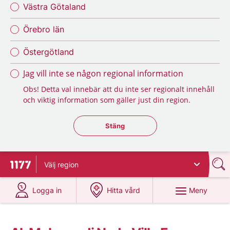
Västra Götaland
Örebro län
Östergötland
Jag vill inte se någon regional information
Obs! Detta val innebär att du inte ser regionalt innehåll
och viktig information som gäller just din region.
Stäng regionsväljaren
Stäng
Välj
region
Till startsidan för 1177
på 1177.se
på 1177.se
Meny
Logga in
Hitta vård