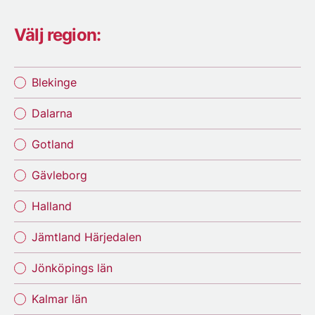
Välj region:
Blekinge
Dalarna
Gotland
Gävleborg
Halland
Jämtland Härjedalen
Jönköpings län
Kalmar län