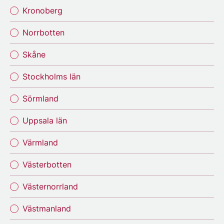
Kronoberg
Norrbotten
Skåne
Stockholms län
Sörmland
Uppsala län
Värmland
Västerbotten
Västernorrland
Västmanland