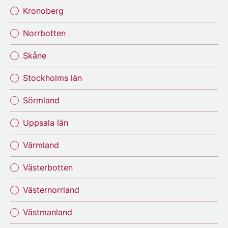
Kronoberg
Norrbotten
Skåne
Stockholms län
Sörmland
Uppsala län
Värmland
Västerbotten
Västernorrland
Västmanland