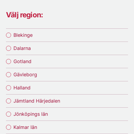
Välj region:
Blekinge
Dalarna
Gotland
Gävleborg
Halland
Jämtland Härjedalen
Jönköpings län
Kalmar län