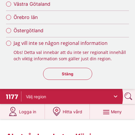
Västra Götaland
Örebro län
Östergötland
Jag vill inte se någon regional information
Obs! Detta val innebär att du inte ser regionalt innehåll
och viktig information som gäller just din region.
Stäng regionsväljaren
Stäng
Välj
region
Till startsidan för 1177
på 1177.se
på 1177.se
Meny
Logga in
Hitta vård