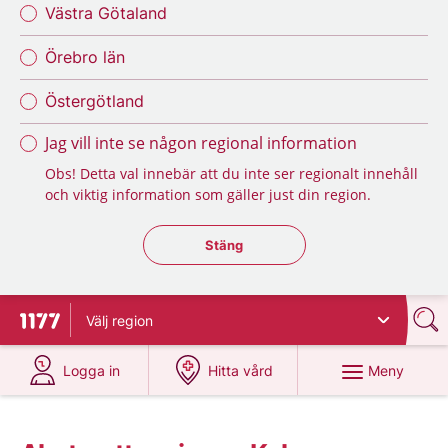
Västra Götaland
Örebro län
Östergötland
Jag vill inte se någon regional information
Obs! Detta val innebär att du inte ser regionalt innehåll
och viktig information som gäller just din region.
Stäng regionsväljaren
Stäng
Välj
region
Till startsidan för 1177
på 1177.se
på 1177.se
Meny
Logga in
Hitta vård