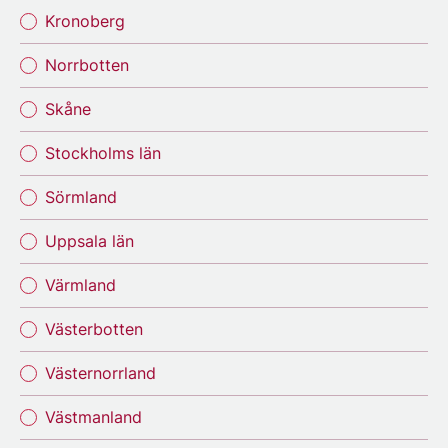
Kronoberg
Norrbotten
Skåne
Stockholms län
Sörmland
Uppsala län
Värmland
Västerbotten
Västernorrland
Västmanland