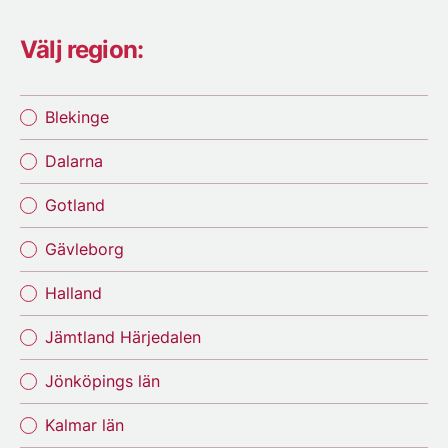
Välj region:
Blekinge
Dalarna
Gotland
Gävleborg
Halland
Jämtland Härjedalen
Jönköpings län
Kalmar län