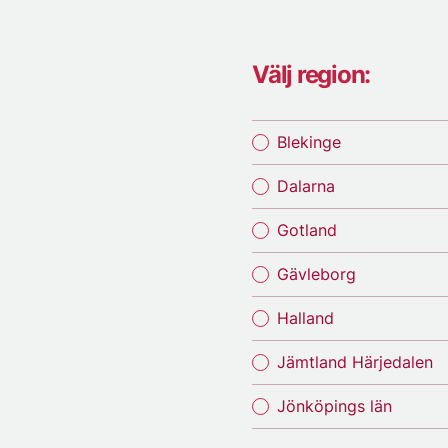
Välj region:
Blekinge
Dalarna
Gotland
Gävleborg
Halland
Jämtland Härjedalen
Jönköpings län