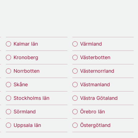
Kalmar län
Värmland
Kronoberg
Västerbotten
Norrbotten
Västernorrland
Skåne
Västmanland
Stockholms län
Västra Götaland
Sörmland
Örebro län
Uppsala län
Östergötland