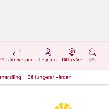
på 1177.se
på 1177.se
på 1177.se
på 1177.se
För vårdpersonal
Logga in
Hitta vård
Sök
ehandling
Så fungerar vården