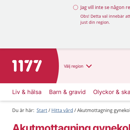
Jag vill inte se någon 
Obs! Detta val innebär att
just din region.
Till startsidan för 1177
Välj
region
Liv & hälsa
Barn & gravid
Olyckor & sk
Du är här:
Start
Hitta vård
Akutmottagning gyneko
Akutmottagning gyneko