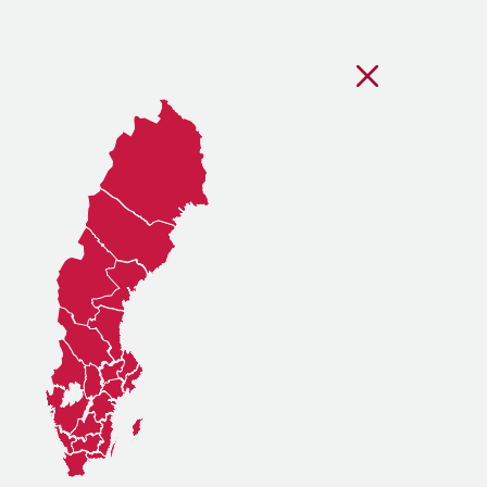
Stäng regionsvälj