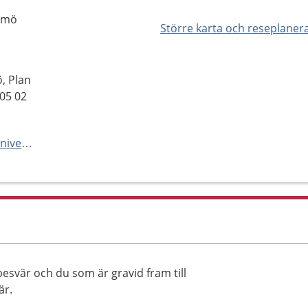
almö
Större karta och reseplaner
, Plan
205 02
https://vard.skane.se/skanes-universitetssjukhus-sus/mottagningar-och-avdelningar/gynekologimottagning-akut-malmo/
esvär och du som är gravid fram till
är.