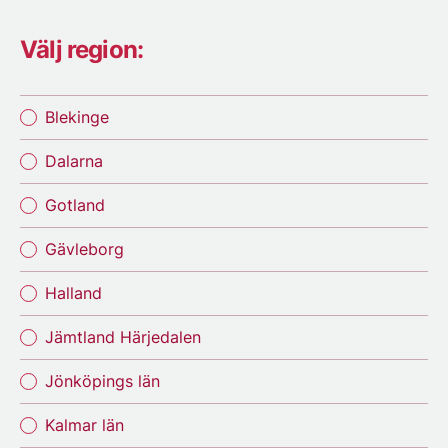
Välj region:
Blekinge
Dalarna
Gotland
Gävleborg
Halland
Jämtland Härjedalen
Jönköpings län
Kalmar län