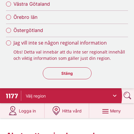
Västra Götaland
Örebro län
Östergötland
Jag vill inte se någon regional information
Obs! Detta val innebär att du inte ser regionalt innehåll
och viktig information som gäller just din region.
Stäng regionsväljaren
Stäng
Välj
region
Till startsidan för 1177
på 1177.se
på 1177.se
Meny
Logga in
Hitta vård