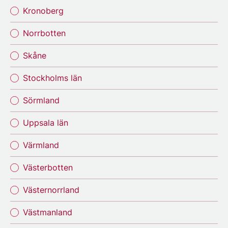
Kronoberg
Norrbotten
Skåne
Stockholms län
Sörmland
Uppsala län
Värmland
Västerbotten
Västernorrland
Västmanland