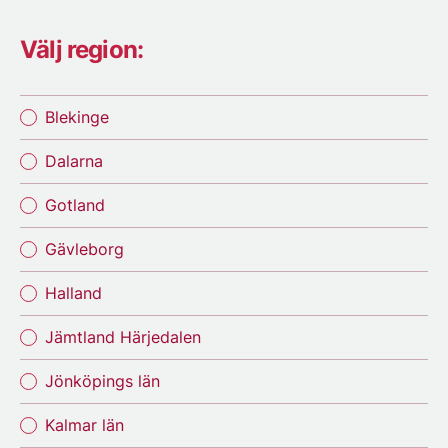
Välj region:
Blekinge
Dalarna
Gotland
Gävleborg
Halland
Jämtland Härjedalen
Jönköpings län
Kalmar län