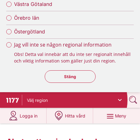
Västra Götaland
Örebro län
Östergötland
Jag vill inte se någon regional information
Obs! Detta val innebär att du inte ser regionalt innehåll
och viktig information som gäller just din region.
Stäng regionsväljaren
Stäng
Välj
region
Till startsidan för 1177
på 1177.se
på 1177.se
Meny
Logga in
Hitta vård