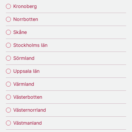
Kronoberg
Norrbotten
Skåne
Stockholms län
Sörmland
Uppsala län
Värmland
Västerbotten
Västernorrland
Västmanland