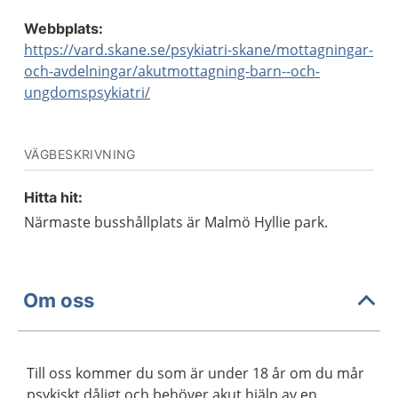
Webbplats:
https://vard.skane.se/psykiatri-skane/mottagningar-
och-avdelningar/akutmottagning-barn--och-
ungdomspsykiatri/
VÄGBESKRIVNING
Hitta hit:
Närmaste busshållplats är Malmö Hyllie park.
Om oss
Till oss kommer du som är under 18 år om du mår
psykiskt dåligt och behöver akut hjälp av en