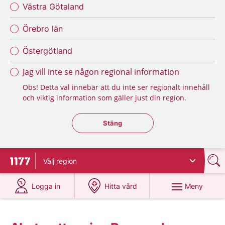
Västra Götaland
Örebro län
Östergötland
Jag vill inte se någon regional information
Obs! Detta val innebär att du inte ser regionalt innehåll
och viktig information som gäller just din region.
Stäng regionsväljaren
Stäng
Välj
region
Till startsidan för 1177
på 1177.se
på 1177.se
Meny
Logga in
Hitta vård