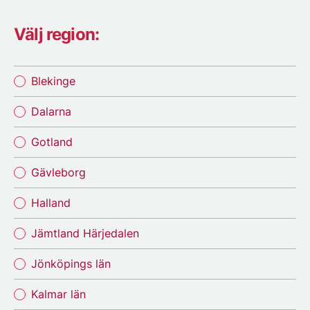
Välj region:
Blekinge
Dalarna
Gotland
Gävleborg
Halland
Jämtland Härjedalen
Jönköpings län
Kalmar län