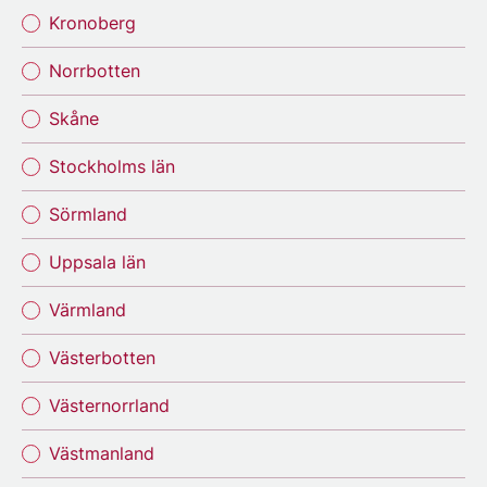
Kronoberg
Norrbotten
Skåne
Stockholms län
Sörmland
Uppsala län
Värmland
Västerbotten
Västernorrland
Västmanland