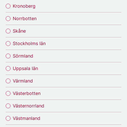
Kronoberg
Norrbotten
Skåne
Stockholms län
Sörmland
Uppsala län
Värmland
Västerbotten
Västernorrland
Västmanland