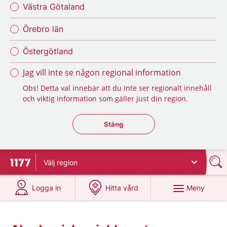
Västra Götaland
Örebro län
Östergötland
Jag vill inte se någon regional information
Obs! Detta val innebär att du inte ser regionalt innehåll
och viktig information som gäller just din region.
Stäng regionsväljaren
Stäng
Välj
region
Till startsidan för 1177
på 1177.se
på 1177.se
Meny
Logga in
Hitta vård