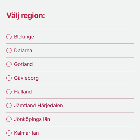
Välj region:
Blekinge
Dalarna
Gotland
Gävleborg
Halland
Jämtland Härjedalen
Jönköpings län
Kalmar län