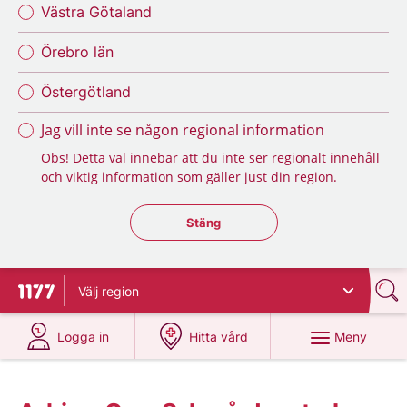
Västra Götaland
Örebro län
Östergötland
Jag vill inte se någon regional information
Obs! Detta val innebär att du inte ser regionalt innehåll
och viktig information som gäller just din region.
Stäng regionsväljaren
Stäng
Välj
region
Till startsidan för 1177
på 1177.se
på 1177.se
Meny
Logga in
Hitta vård