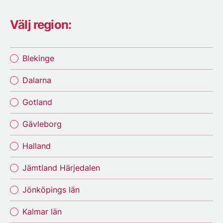
Välj region:
Blekinge
Dalarna
Gotland
Gävleborg
Halland
Jämtland Härjedalen
Jönköpings län
Kalmar län