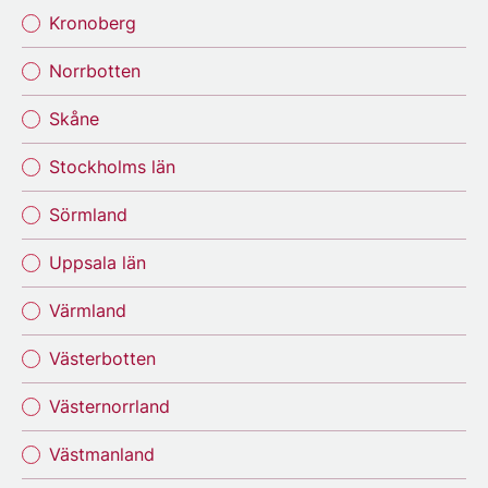
Kronoberg
Norrbotten
Skåne
Stockholms län
Sörmland
Uppsala län
Värmland
Västerbotten
Västernorrland
Västmanland