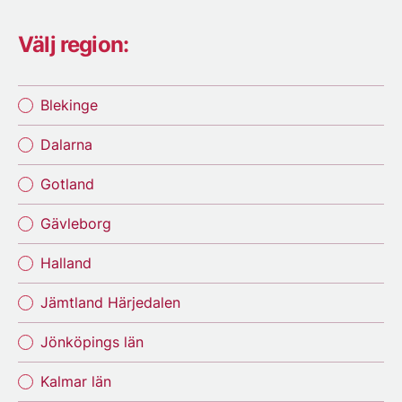
Välj region:
Blekinge
Dalarna
Gotland
Gävleborg
Halland
Jämtland Härjedalen
Jönköpings län
Kalmar län