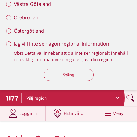
Västra Götaland
Örebro län
Östergötland
Jag vill inte se någon regional information
Obs! Detta val innebär att du inte ser regionalt innehåll
och viktig information som gäller just din region.
Stäng regionsväljaren
Stäng
Välj
region
Till startsidan för 1177
på 1177.se
på 1177.se
Meny
Logga in
Hitta vård