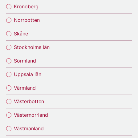
Kronoberg
Norrbotten
Skåne
Stockholms län
Sörmland
Uppsala län
Värmland
Västerbotten
Västernorrland
Västmanland