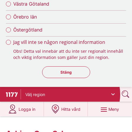
Västra Götaland
Örebro län
Östergötland
Jag vill inte se någon regional information
Obs! Detta val innebär att du inte ser regionalt innehåll
och viktig information som gäller just din region.
Stäng regionsväljaren
Stäng
Välj
region
Till startsidan för 1177
på 1177.se
på 1177.se
Meny
Logga in
Hitta vård