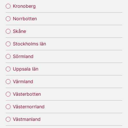
Kronoberg
Norrbotten
Skåne
Stockholms län
Sörmland
Uppsala län
Värmland
Västerbotten
Västernorrland
Västmanland