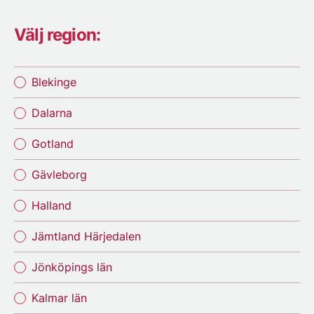
Välj region:
Blekinge
Dalarna
Gotland
Gävleborg
Halland
Jämtland Härjedalen
Jönköpings län
Kalmar län