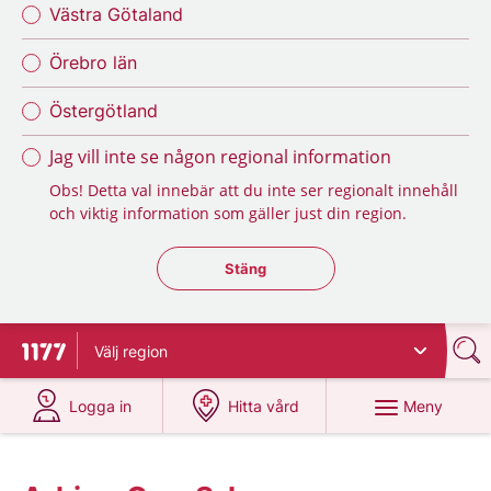
Västra Götaland
Örebro län
Östergötland
Jag vill inte se någon regional information
Obs! Detta val innebär att du inte ser regionalt innehåll
och viktig information som gäller just din region.
Stäng regionsväljaren
Stäng
Välj
region
Till startsidan för 1177
på 1177.se
på 1177.se
Meny
Logga in
Hitta vård