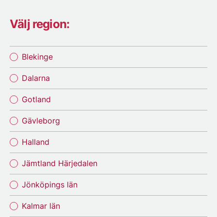
Välj region:
Blekinge
Dalarna
Gotland
Gävleborg
Halland
Jämtland Härjedalen
Jönköpings län
Kalmar län