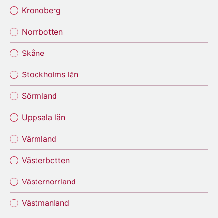
Kronoberg
Norrbotten
Skåne
Stockholms län
Sörmland
Uppsala län
Värmland
Västerbotten
Västernorrland
Västmanland