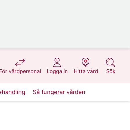
på 1177.se
på 1177.se
på 1177.se
på 1177.se
För vårdpersonal
Logga in
Hitta vård
Sök
ehandling
Så fungerar vården