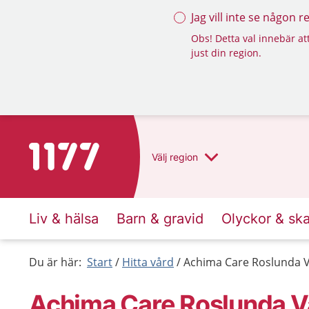
Jag vill inte se någon 
Obs! Detta val innebär att
just din region.
Till startsidan för 1177
Välj
region
Liv & hälsa
Barn & gravid
Olyckor & sk
Du är här:
Start
Hitta vård
Achima Care Roslunda V
Achima Care Roslunda V