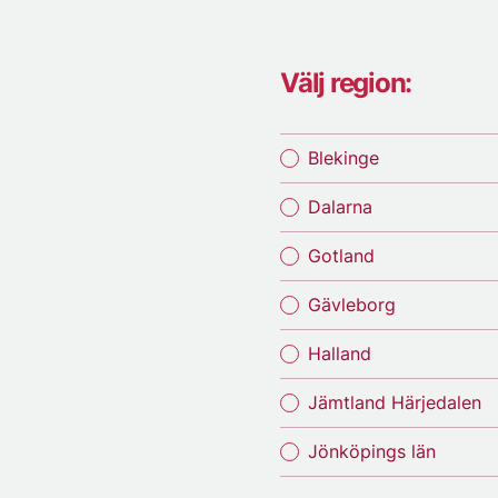
Välj region:
Blekinge
Dalarna
Gotland
Gävleborg
Halland
Jämtland Härjedalen
Jönköpings län