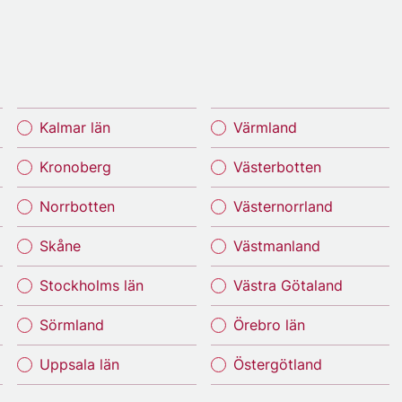
Kalmar län
Värmland
Kronoberg
Västerbotten
Norrbotten
Västernorrland
Skåne
Västmanland
Stockholms län
Västra Götaland
Sörmland
Örebro län
Uppsala län
Östergötland