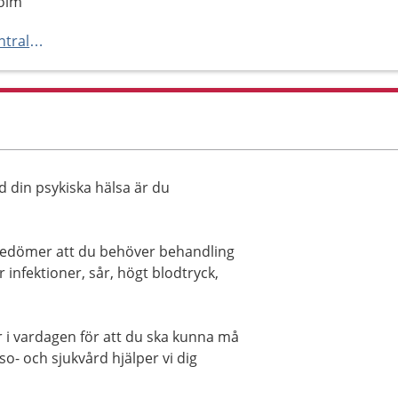
holm
https://www.achima.se/vardcentraler/roslunda-vardcentral/
d din psykiska hälsa är du
bedömer att du behöver behandling
r infektioner, sår, högt blodtryck,
r i vardagen för att du ska kunna må
o- och sjukvård hjälper vi dig