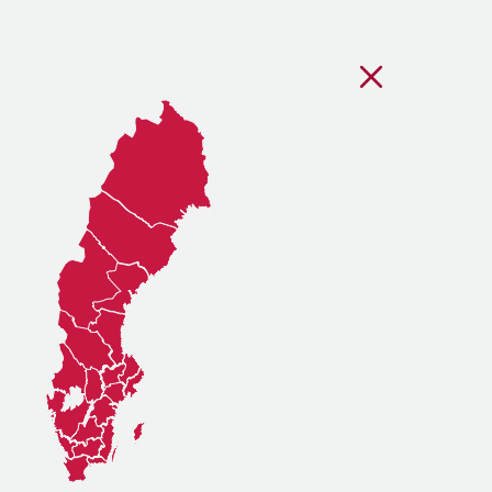
Stäng regionsvälj