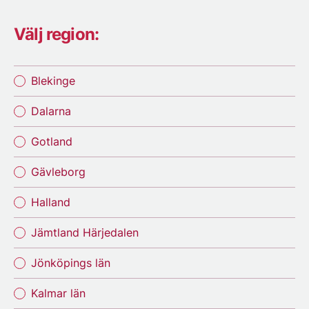
Välj region:
Blekinge
Dalarna
Gotland
Gävleborg
Halland
Jämtland Härjedalen
Jönköpings län
Kalmar län