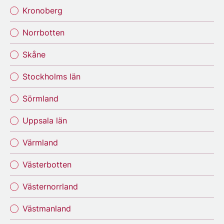
Kronoberg
Norrbotten
Skåne
Stockholms län
Sörmland
Uppsala län
Värmland
Västerbotten
Västernorrland
Västmanland