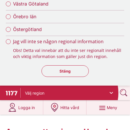
Västra Götaland
Örebro län
Östergötland
Jag vill inte se någon regional information
Obs! Detta val innebär att du inte ser regionalt innehåll
och viktig information som gäller just din region.
Stäng regionsväljaren
Stäng
Välj
region
Till startsidan för 1177
på 1177.se
på 1177.se
Meny
Logga in
Hitta vård