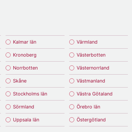
Kalmar län
Värmland
Kronoberg
Västerbotten
Norrbotten
Västernorrland
Skåne
Västmanland
Stockholms län
Västra Götaland
Sörmland
Örebro län
Uppsala län
Östergötland