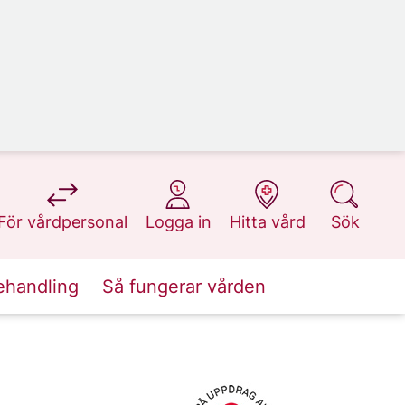
på 1177.se
på 1177.se
på 1177.se
på 1177.se
För vårdpersonal
Logga in
Hitta vård
Sök
ehandling
Så fungerar vården