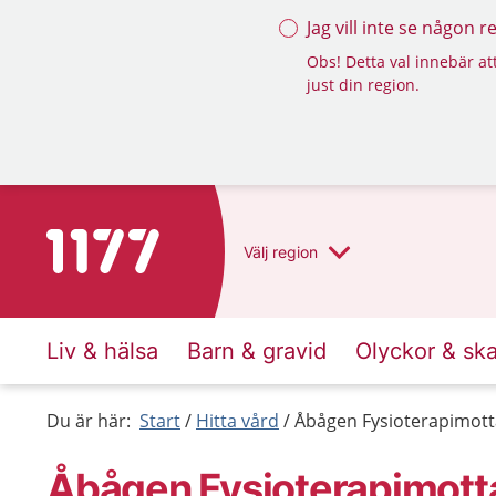
Jag vill inte se någon 
Obs! Detta val innebär att
just din region.
Till startsidan för 1177
Välj
region
Liv & hälsa
Barn & gravid
Olyckor & sk
Du är här:
Start
Hitta vård
Åbågen Fysioterapimott
Åbågen Fysioterapimott