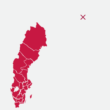
Stäng regionsvälj