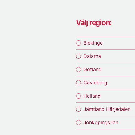
Välj region:
Blekinge
Dalarna
Gotland
Gävleborg
Halland
Jämtland Härjedalen
Jönköpings län