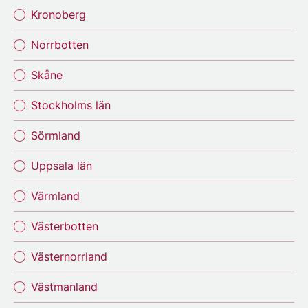
Kronoberg
Norrbotten
Skåne
Stockholms län
Sörmland
Uppsala län
Värmland
Västerbotten
Västernorrland
Västmanland