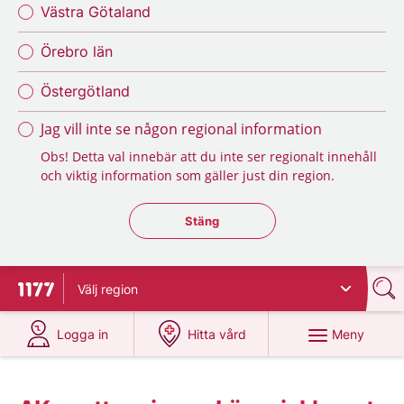
Västra Götaland
Örebro län
Östergötland
Jag vill inte se någon regional information
Obs! Detta val innebär att du inte ser regionalt innehåll
och viktig information som gäller just din region.
Stäng regionsväljaren
Stäng
Välj
region
Till startsidan för 1177
på 1177.se
på 1177.se
Meny
Logga in
Hitta vård