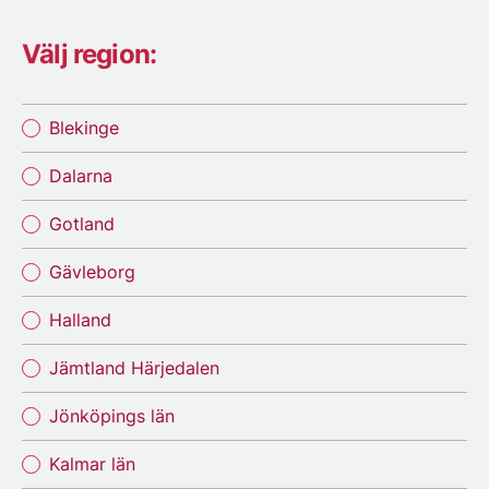
Välj region:
Blekinge
Dalarna
Gotland
Gävleborg
Halland
Jämtland Härjedalen
Jönköpings län
Kalmar län