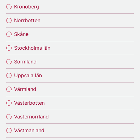
Kronoberg
Norrbotten
Skåne
Stockholms län
Sörmland
Uppsala län
Värmland
Västerbotten
Västernorrland
Västmanland