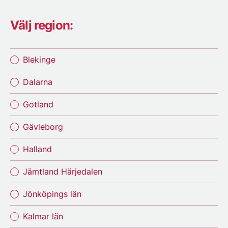
Välj region:
Blekinge
Dalarna
Gotland
Gävleborg
Halland
Jämtland Härjedalen
Jönköpings län
Kalmar län