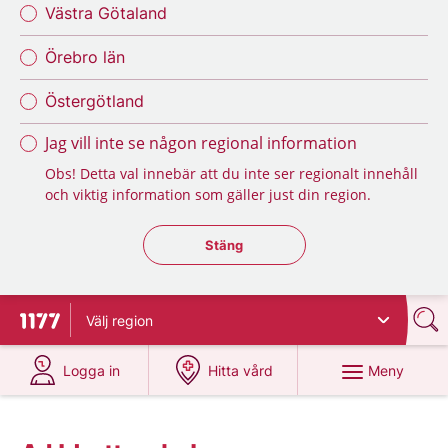
Västra Götaland
Örebro län
Östergötland
Jag vill inte se någon regional information
Obs! Detta val innebär att du inte ser regionalt innehåll
och viktig information som gäller just din region.
Stäng regionsväljaren
Stäng
Välj
region
Till startsidan för 1177
på 1177.se
på 1177.se
Meny
Logga in
Hitta vård