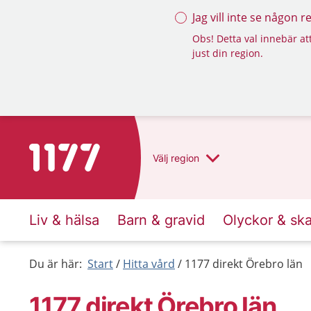
Jag vill inte se någon 
Obs! Detta val innebär att
just din region.
Till startsidan för 1177
Välj
region
Liv & hälsa
Barn & gravid
Olyckor & sk
Du är här:
Start
Hitta vård
1177 direkt Örebro län
1177 direkt Örebro län