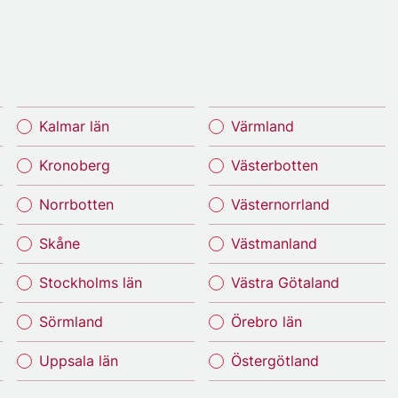
Kalmar län
Värmland
Kronoberg
Västerbotten
Norrbotten
Västernorrland
Skåne
Västmanland
Stockholms län
Västra Götaland
Sörmland
Örebro län
Uppsala län
Östergötland