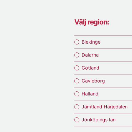
Välj region:
Blekinge
Dalarna
Gotland
Gävleborg
Halland
Jämtland Härjedalen
Jönköpings län