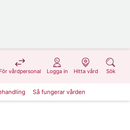
på 1177.se
på 1177.se
på 1177.se
på 1177.se
För vårdpersonal
Logga in
Hitta vård
Sök
ehandling
Så fungerar vården