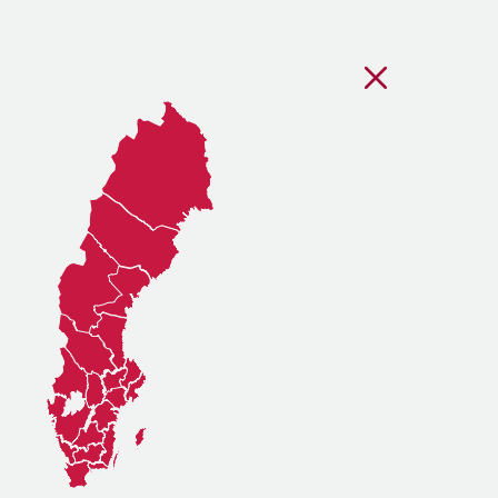
Stäng regionsvälj