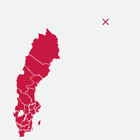
Stäng regionsvälj