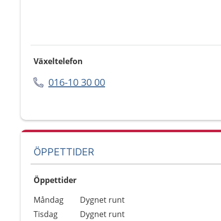
Växeltelefon
016-10 30 00
ÖPPETTIDER
Öppettider
Öppettider
Kommentarer
Måndag
Dygnet runt
Dag
Tisdag
Dygnet runt