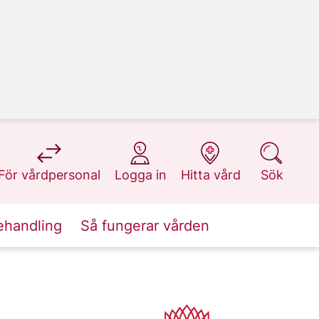
på 1177.se
på 1177.se
på 1177.se
på 1177.se
För vårdpersonal
Logga in
Hitta vård
Sök
ehandling
Så fungerar vården