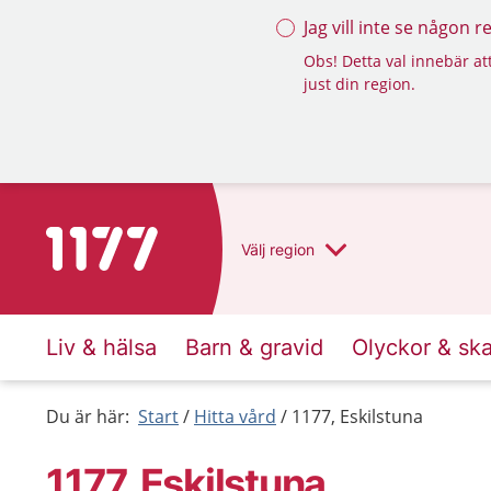
Jag vill inte se någon 
Obs! Detta val innebär att
just din region.
Till startsidan för 1177
Välj
region
Liv & hälsa
Barn & gravid
Olyckor & sk
Du är här:
Start
Hitta vård
1177, Eskilstuna
1177, Eskilstuna