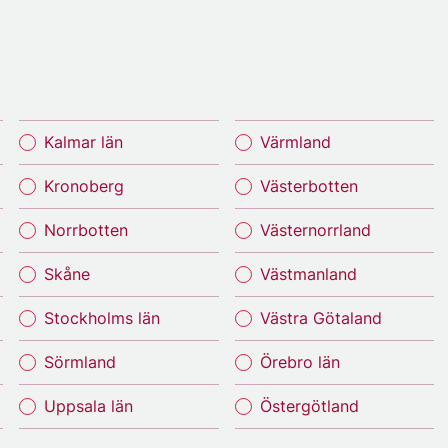
Kalmar län
Värmland
Kronoberg
Västerbotten
Norrbotten
Västernorrland
Skåne
Västmanland
Stockholms län
Västra Götaland
Sörmland
Örebro län
Uppsala län
Östergötland