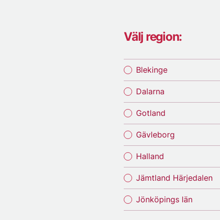
Välj region:
Blekinge
Dalarna
Gotland
Gävleborg
Halland
Jämtland Härjedalen
Jönköpings län