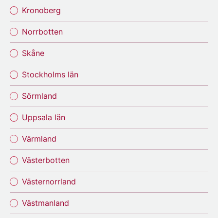
Kronoberg
Norrbotten
Skåne
Stockholms län
Sörmland
Uppsala län
Värmland
Västerbotten
Västernorrland
Västmanland