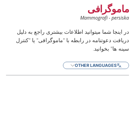
ماموگرافی
Mammografi - persiska
در اینجا شما میتوانید اطلاعات بیشتری راجع به دلیل
دریافت دعوتنامه در رابطه با "ماموگرافی" یا "کنترل
سینه ها" بخوانید.
OTHER LANGUAGES
Current articles