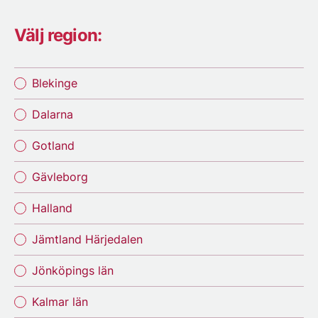
Välj region:
Blekinge
Dalarna
Gotland
Gävleborg
Halland
Jämtland Härjedalen
Jönköpings län
Kalmar län