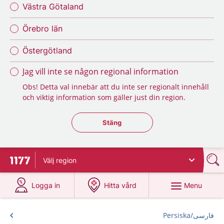
Västra Götaland
Örebro län
Östergötland
Jag vill inte se någon regional information
Obs! Detta val innebär att du inte ser regionalt innehåll
och viktig information som gäller just din region.
Stäng regionsväljaren
Stäng
Välj
region
To start page for 1177
at 1177.se
at 1177.se
Menu
Logga in
Hitta vård
فارسی/Persiska