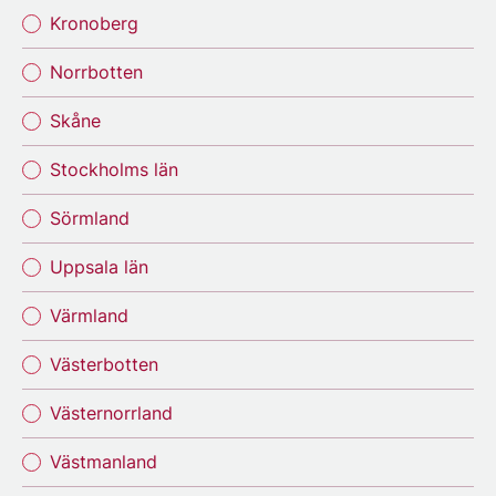
Kronoberg
Norrbotten
Skåne
Stockholms län
Sörmland
Uppsala län
Värmland
Västerbotten
Västernorrland
Västmanland