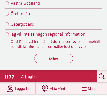
Västra Götaland
Örebro län
Östergötland
Jag vill inte se någon regional information
Obs! Detta val innebär att du inte ser regionalt innehåll
och viktig information som gäller just din region.
Stäng regionsväljaren
Stäng
Välj
region
To start page for 1177
at 1177.se
at 1177.se
Menu
Logga in
Hitta vård