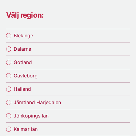
Välj region:
Blekinge
Dalarna
Gotland
Gävleborg
Halland
Jämtland Härjedalen
Jönköpings län
Kalmar län