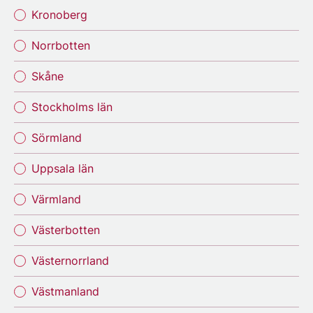
Kronoberg
Norrbotten
Skåne
Stockholms län
Sörmland
Uppsala län
Värmland
Västerbotten
Västernorrland
Västmanland