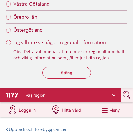
Västra Götaland
Örebro län
Östergötland
Jag vill inte se någon regional information
Obs! Detta val innebär att du inte ser regionalt innehåll
och viktig information som gäller just din region.
Stäng regionsväljaren
Stäng
Välj
region
Till startsidan för 1177
på 1177.se
på 1177.se
Meny
Logga in
Hitta vård
Upptäck och förebygg cancer