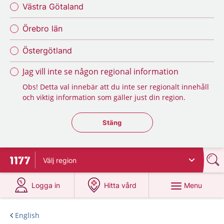
Västra Götaland
Örebro län
Östergötland
Jag vill inte se någon regional information
Obs! Detta val innebär att du inte ser regionalt innehåll
och viktig information som gäller just din region.
Stäng regionsväljaren
Stäng
Välj
region
To start page for 1177
at 1177.se
at 1177.se
Menu
Logga in
Hitta vård
English