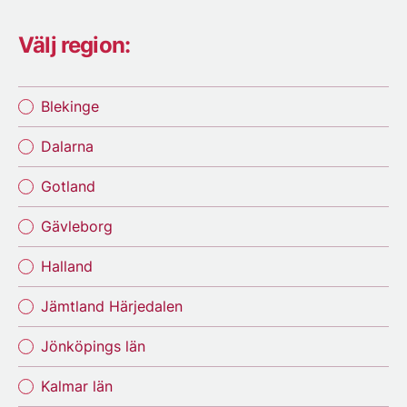
Välj region:
Blekinge
Dalarna
Gotland
Gävleborg
Halland
Jämtland Härjedalen
Jönköpings län
Kalmar län