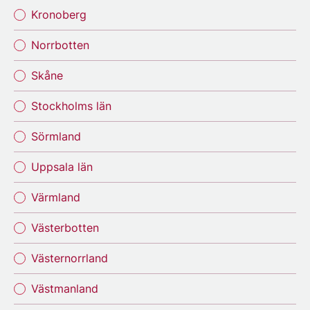
Kronoberg
Norrbotten
Skåne
Stockholms län
Sörmland
Uppsala län
Värmland
Västerbotten
Västernorrland
Västmanland