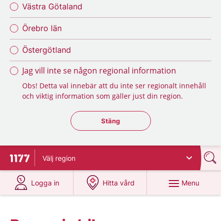
Västra Götaland
Örebro län
Östergötland
Jag vill inte se någon regional information
Obs! Detta val innebär att du inte ser regionalt innehåll
och viktig information som gäller just din region.
Stäng regionsväljaren
Stäng
Välj
region
To start page for 1177
at 1177.se
at 1177.se
Menu
Logga in
Hitta vård