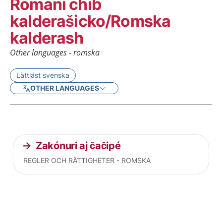
Romani chib
kalderašicko/Romska
kalderash
Other languages - romska
Lättläst svenska
OTHER LANGUAGES
Current articles
Zakónuri aj čačipé
REGLER OCH RÄTTIGHETER - ROMSKA