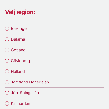
Välj region:
Blekinge
Dalarna
Gotland
Gävleborg
Halland
Jämtland Härjedalen
Jönköpings län
Kalmar län