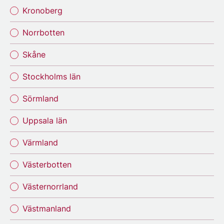
Kronoberg
Norrbotten
Skåne
Stockholms län
Sörmland
Uppsala län
Värmland
Västerbotten
Västernorrland
Västmanland