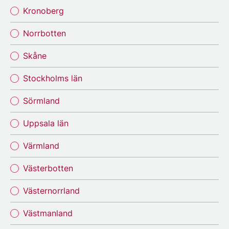
Kronoberg
Norrbotten
Skåne
Stockholms län
Sörmland
Uppsala län
Värmland
Västerbotten
Västernorrland
Västmanland