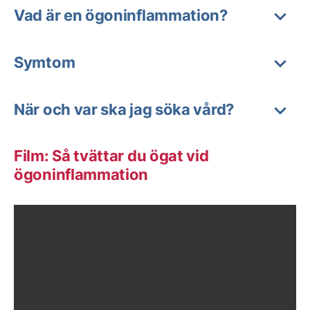
Vad är en ögoninflammation?
Symtom
När och var ska jag söka vård?
Film: Så tvättar du ögat vid
ögoninflammation