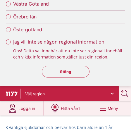
Västra Götaland
Örebro län
Östergötland
Jag vill inte se någon regional information
Obs! Detta val innebär att du inte ser regionalt innehåll
och viktig information som gäller just din region.
Stäng regionsväljaren
Stäng
Välj
region
Till startsidan för 1177
på 1177.se
på 1177.se
Meny
Logga in
Hitta vård
Vanliga sjukdomar och besvär hos barn äldre än 1 år