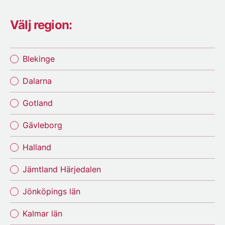
Välj region:
Blekinge
Dalarna
Gotland
Gävleborg
Halland
Jämtland Härjedalen
Jönköpings län
Kalmar län